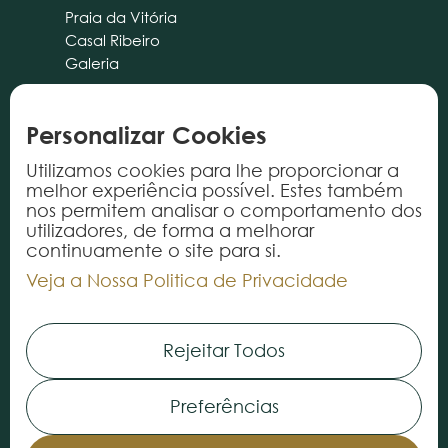
Praia da Vitória
Casal Ribeiro
Galeria
PORTO
CASCAIS
ALMANCIL
Personalizar Cookies
Utilizamos cookies para lhe proporcionar a
cliente@tricana.pt
melhor experiência possível. Estes também
nos permitem analisar o comportamento dos
PRODUTOS
utilizadores, de forma a melhorar
continuamente o site para si.
Tapetes
Veja a Nossa Politica de Privacidade
Alcatifas
Vinílicos
Rejeitar Todos
Serviços
Preferências
INFORMAÇÃO