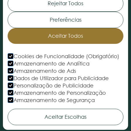
Rejeitar Todos
Serviços
Preferências
INFORMAÇÃO
Quem Somos
Aceitar Todos
As nossas Lojas
Contacte-nos
Cookies de Funcionalidade (Obrigatório)
Armazenamento de Analítica
Politica de Privacidade
Armazenamento de Ads
Dados de Utilizador para Publicidade
Termos e Condições
Personalização de Publicidade
Satisfação do Cliente
Armazenamento de Personalização
Cartão Cliente Premium
Armazenamento de Segurança
Livro de Reclamações Online
Aceitar Escolhas