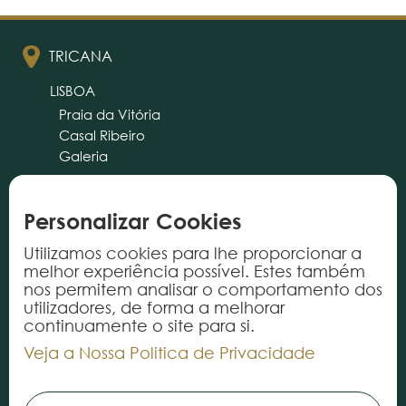
TRICANA
LISBOA
Praia da Vitória
Casal Ribeiro
Galeria
PORTO
CASCAIS
ALMANCIL
Personalizar Cookies
Utilizamos cookies para lhe proporcionar a
cliente@tricana.pt
melhor experiência possível. Estes também
nos permitem analisar o comportamento dos
PRODUTOS
utilizadores, de forma a melhorar
continuamente o site para si.
Tapetes
Veja a Nossa Politica de Privacidade
Alcatifas
Vinílicos