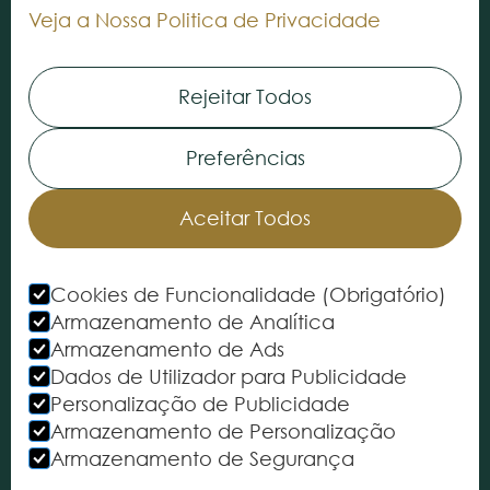
Veja a Nossa Politica de Privacidade
Alcatifas
Vinílicos
Rejeitar Todos
Serviços
Preferências
INFORMAÇÃO
Quem Somos
Aceitar Todos
As nossas Lojas
Contacte-nos
Cookies de Funcionalidade (Obrigatório)
Armazenamento de Analítica
Politica de Privacidade
Armazenamento de Ads
Dados de Utilizador para Publicidade
Termos e Condições
Personalização de Publicidade
Satisfação do Cliente
Armazenamento de Personalização
Cartão Cliente Premium
Armazenamento de Segurança