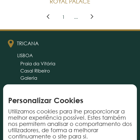
ROYAL PALACE
1
...
TRICANA
LISBOA
Praia da Vitória
Casal Ribeiro
Galeria
PORTO
CASCAIS
ALMANCIL
Personalizar Cookies
Utilizamos cookies para lhe proporcionar a
cliente@tricana.pt
melhor experiência possível. Estes também
nos permitem analisar o comportamento dos
PRODUTOS
utilizadores, de forma a melhorar
continuamente o site para si.
Tapetes