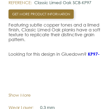
REFERENCE:
Classic Limed Oak SCB-KP97
GET MORE PRODUCT INFORMATION
Featuring subtle copper tones and a limed
finish, Classic Limed Oak planks have a soft
texture to replicate their distinctive grain
pattern.
Looking for this design in Gluedown?
KP97-
7
.
Note:
Dimentions:
1220,0 mm x 180,0 mm
The colors shown are representatively and
may vary with respect to how they look
KP97-
natural.
7
Thickness:
4,5 mm
Show More
Please visit one Tricana Store to ensure
color accuracy.
Wear Layer:
0,3 mm