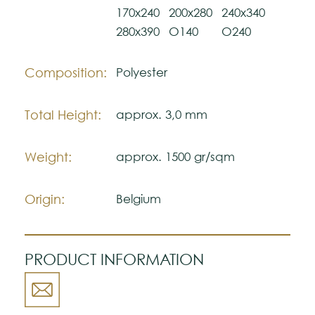
170x240
200x280
240x340
Please visit one Tricana Store to ensure
280x390
O140
O240
color accuracy.
Composition:
Polyester
Total Height:
approx. 3,0 mm
Weight:
approx. 1500 gr/sqm
Origin:
Belgium
PRODUCT INFORMATION