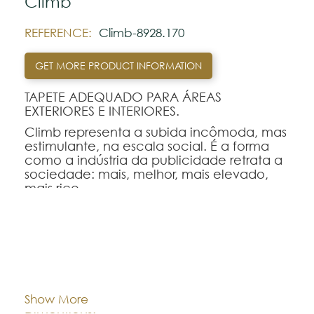
Climb
REFERENCE:
Climb-8928.170
GET MORE PRODUCT INFORMATION
TAPETE ADEQUADO PARA ÁREAS
EXTERIORES E INTERIORES.
Climb representa a subida incômoda, mas
estimulante, na escala social. É a forma
como a indústria da publicidade retrata a
sociedade: mais, melhor, mais elevado,
mais rico …
Mas a subida pode ser complicada
mesmo se os degraus estiverem brilhantes.
Cor:
CHOOSE AN OPTION
Note:
The colors shown are representatively and
Show More
may vary with respect to how they look
80x150
80x250
140x200
Dimentions:
natural.